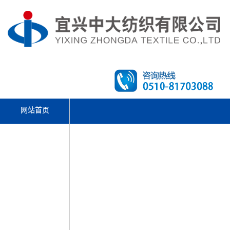
网站首页
文体活动
走进中大
产品中心
先进设备
新闻资讯