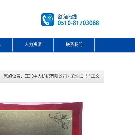
讯
人力资源
联系我们
您的位置：宜兴中大纺织有限公司 / 荣誉证书 / 正文