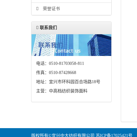
荣誉证书
联系我们
电话：0510-81703058-811
传真：0510-87428668
地址：宜兴市环科园百合场路18号
主营：中高档纺织装饰面料
版权所有©宜兴中大纺织有限公司
苏ICP备17025421号