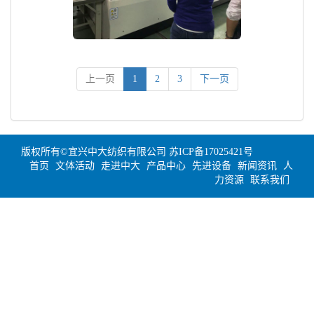
上一页
1
2
3
下一页
版权所有©宜兴中大纺织有限公司
苏ICP备17025421号
首页
文体活动
走进中大
产品中心
先进设备
新闻资讯
人
力资源
联系我们