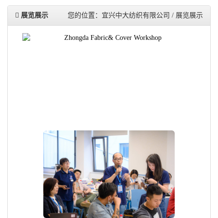
展览展示
您的位置：宜兴中大纺织有限公司 / 展览展示