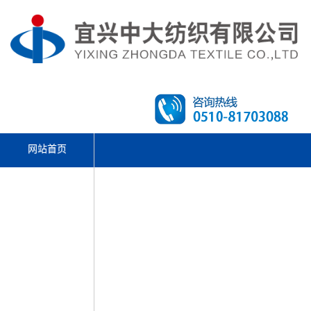
网站首页
文体活动
走进中大
产品中心
先进设备
新闻资讯