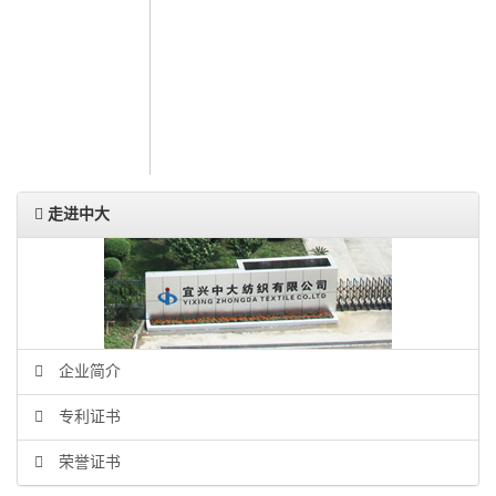
人力资源
联系我们
ENGLISH
走进中大
企业简介
专利证书
荣誉证书