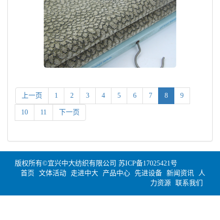
上一页
1
2
3
4
5
6
7
8
9
10
11
下一页
版权所有©宜兴中大纺织有限公司
苏ICP备17025421号
首页
文体活动
走进中大
产品中心
先进设备
新闻资讯
人
力资源
联系我们