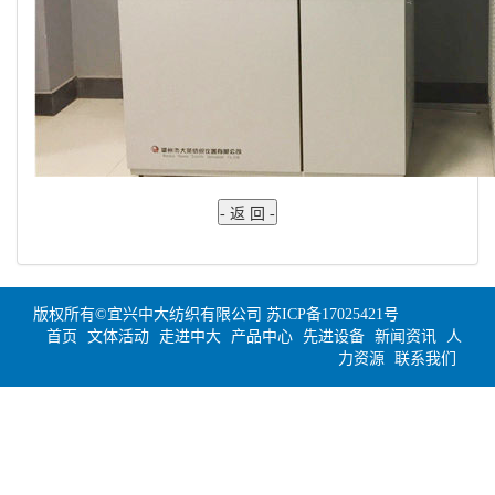
版权所有©宜兴中大纺织有限公司
苏ICP备17025421号
首页
文体活动
走进中大
产品中心
先进设备
新闻资讯
人
力资源
联系我们