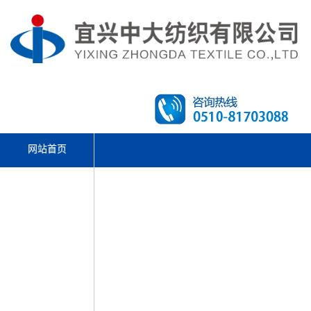
网站首页
文体活动
走进中大
产品中心
先进设备
新闻资讯