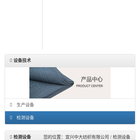
人力资源
联系我们
ENGLISH
设备技术
生产设备
检测设备
检测设备
您的位置：宜兴中大纺织有限公司 / 检测设备