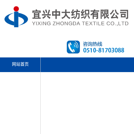
网站首页
文体活动
走进中大
产品中心
先进设备
新闻资讯