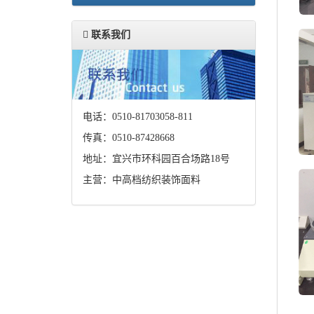
联系我们
电话：0510-81703058-811
传真：0510-87428668
地址：宜兴市环科园百合场路18号
主营：中高档纺织装饰面料