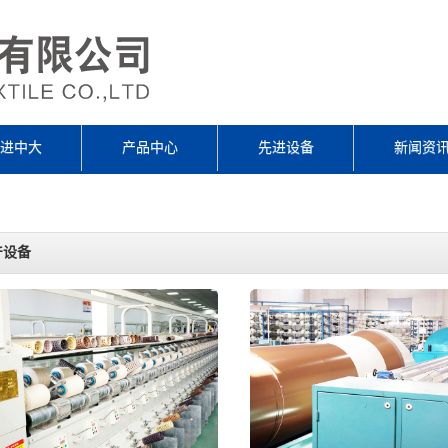
进中大
产品中心
先进设备
新闻资
产设备