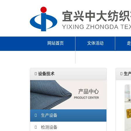
网站首页
文体活动
走
ENGLISH
设备技术
生
生产设备
检测设备