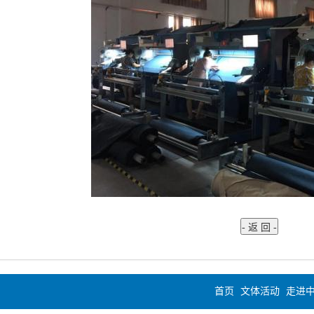
首页
文体活动
走进