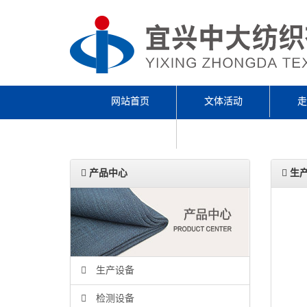
网站首页
文体活动
走
ENGLISH
产品中心
生
生产设备
检测设备