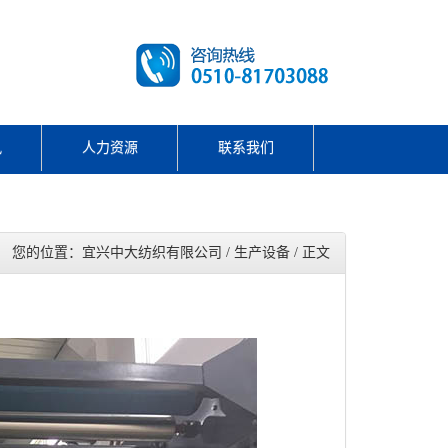
讯
人力资源
联系我们
您的位置：宜兴中大纺织有限公司 / 生产设备 / 正文